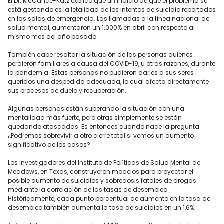
El Dr. McCance-Katz explicó que un indicio de que el problema se
está gestando es la letalidad de los intentos de suicidio reportados
en las salas de emergencia. Las llamadas a la línea nacional de
salud mental, aumentaron un 1.000% en abril con respecto al
mismo mes del año pasado.
También cabe resaltar la situación de las personas quienes
perdieron familiares a causa del COVID-19, u otras razones, durante
la pandemia. Estas personas no pudieron darles a sus seres
queridos una despedida adecuada, lo cual afecta directamente
sus procesos de duelo y recuperación.
Algunas personas están superando la situación con una
mentalidad más fuerte, pero otras simplemente se están
quedando atascadas. Es entonces cuando nace la pregunta
¿Podremos sobrevivir a otro cierre total si vemos un aumento
significativo de los casos?
Los investigadores del Instituto de Políticas de Salud Mental de
Meadows, en Texas, construyeron modelos para proyectar el
posible aumento de suicidios y sobredosis fatales de drogas
mediante la correlación de las tasas de desempleo.
Históricamente, cada punto porcentual de aumento en la tasa de
desempleo también aumenta la tasa de suicidios en un 1,6%.