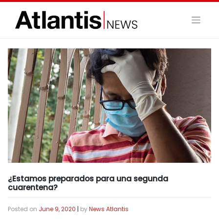
Skip
to
content
¿Estamos preparados para una segunda
cuarentena?
Posted on
June 9, 2020
|
by
News Atlantis