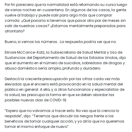
Por fin pareciera que la normalidad está retomando su curso luego
de varias noches en cuarentena. En algunos de los casos, la gente
vuelve al trabajo y puede salir para algo más que comprar
comida. ¿Qué pasaría si tenemos que pasar otro par de meses sin
salir de nuestras casas? ¿Estamos mentalmente preparados para
afrontarlo?
Bueno, si vemos los números… La respuesta podría ser que no.
Elinore McCance-Katz, la Subsecretaria de Salud Mental y Uso de
Sustancias del Departamento de Salud de los Estados Unidos, dijo
que el aumento en el número de suicidios, sobredosis de drogas y
abuso doméstico sería amplio, profundo y duradero.
Destacó la creciente preocupación por las cifras cada vez más
elevadas que el encierro está provocando en la salud mental del
público en general. A ella, y a otros funcionarios y especialistas de
la salud, les preocupa la forma en que se deben abordar las
posibles nuevas olas de COVID-19.
“Espero que no volvamos a hacer esto. No veo que la ciencia lo
respalde”, dijo. “Tenemos que discutir los riesgos frente a los
beneficios de tomar cualquier acción, y yo diría que no queremos
tomar el mismo enfoque de nuevo”.