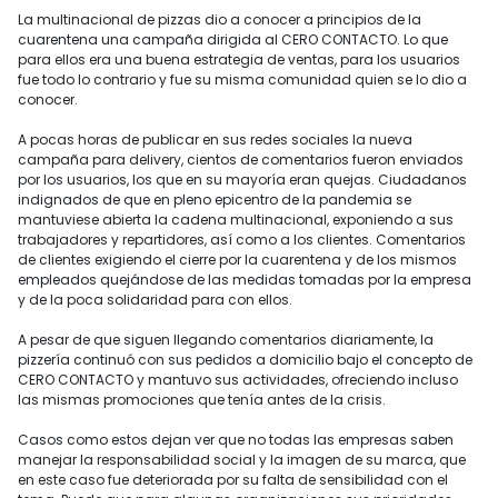
La multinacional de pizzas dio a conocer a principios de la
cuarentena una campaña dirigida al CERO CONTACTO. Lo que
para ellos era una buena estrategia de ventas, para los usuarios
fue todo lo contrario y fue su misma comunidad quien se lo dio a
conocer.
A pocas horas de publicar en sus redes sociales la nueva
campaña para delivery, cientos de comentarios fueron enviados
por los usuarios, los que en su mayoría eran quejas. Ciudadanos
indignados de que en pleno epicentro de la pandemia se
mantuviese abierta la cadena multinacional, exponiendo a sus
trabajadores y repartidores, así como a los clientes. Comentarios
de clientes exigiendo el cierre por la cuarentena y de los mismos
empleados quejándose de las medidas tomadas por la empresa
y de la poca solidaridad para con ellos.
A pesar de que siguen llegando comentarios diariamente, la
pizzería continuó con sus pedidos a domicilio bajo el concepto de
CERO CONTACTO y mantuvo sus actividades, ofreciendo incluso
las mismas promociones que tenía antes de la crisis.
Casos como estos dejan ver que no todas las empresas saben
manejar la responsabilidad social y la imagen de su marca, que
en este caso fue deteriorada por su falta de sensibilidad con el