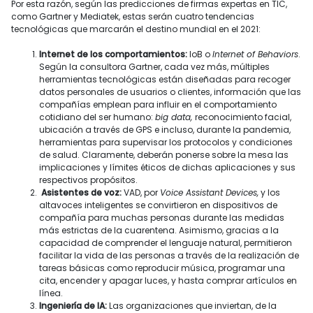
Por esta razón, según las predicciones de firmas expertas en TIC,
como Gartner y Mediatek, estas serán cuatro tendencias
tecnológicas que marcarán el destino mundial en el 2021:
Internet de los comportamientos:
IoB o
Internet of Behaviors
.
Según la consultora Gartner, cada vez más, múltiples
herramientas tecnológicas están diseñadas para recoger
datos personales de usuarios o clientes, información que las
compañías emplean para influir en el comportamiento
cotidiano del ser humano:
big data,
reconocimiento facial,
ubicación a través de GPS e incluso, durante la pandemia,
herramientas para supervisar los protocolos y condiciones
de salud. Claramente, deberán ponerse sobre la mesa las
implicaciones y límites éticos de dichas aplicaciones y sus
respectivos propósitos.
Asistentes de voz:
VAD, por
Voice Assistant Devices,
y los
altavoces inteligentes se convirtieron en dispositivos de
compañía para muchas personas durante las medidas
más estrictas de la cuarentena. Asimismo, gracias a la
capacidad de comprender el lenguaje natural, permitieron
facilitar la vida de las personas a través de la realización de
tareas básicas como reproducir música, programar una
cita, encender y apagar luces, y hasta comprar artículos en
línea.
Ingeniería de IA:
Las organizaciones que inviertan, de la