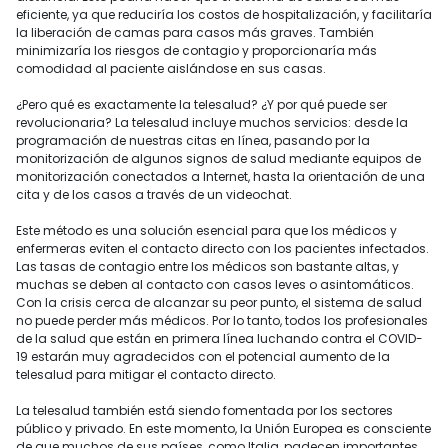
eficiente, ya que reduciría los costos de hospitalización, y facilitaría
la liberación de camas para casos más graves. También
minimizaría los riesgos de contagio y proporcionaría más
comodidad al paciente aislándose en sus casas.
¿Pero qué es exactamente la telesalud? ¿Y por qué puede ser
revolucionaria? La telesalud incluye muchos servicios: desde la
programación de nuestras citas en línea, pasando por la
monitorización de algunos signos de salud mediante equipos de
monitorización conectados a Internet, hasta la orientación de una
cita y de los casos a través de un videochat.
Este método es una solución esencial para que los médicos y
enfermeras eviten el contacto directo con los pacientes infectados.
Las tasas de contagio entre los médicos son bastante altas, y
muchas se deben al contacto con casos leves o asintomáticos.
Con la crisis cerca de alcanzar su peor punto, el sistema de salud
no puede perder más médicos. Por lo tanto, todos los profesionales
de la salud que están en primera línea luchando contra el COVID-
19 estarán muy agradecidos con el potencial aumento de la
telesalud para mitigar el contacto directo.
La telesalud también está siendo fomentada por los sectores
público y privado. En este momento, la Unión Europea es consciente
de que muchos de sus países, como Italia, padecen importantes