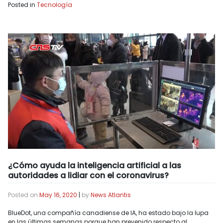
Posted in
Tecnología
¿Cómo ayuda la inteligencia artificial a las
autoridades a lidiar con el coronavirus?
Posted on
May 16, 2020
|
by
News Atlantis
BlueDot, una compañía canadiense de IA, ha estado bajo la lupa
en las últimas semanas porque han prevenido respecto al