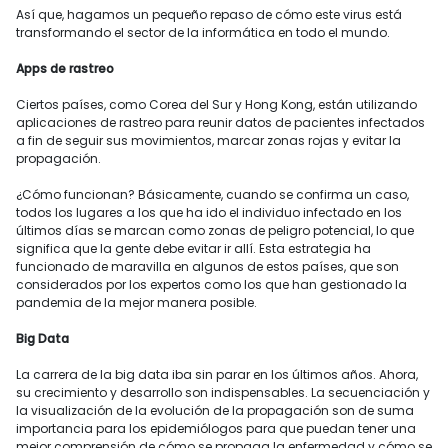
Así que, hagamos un pequeño repaso de cómo este virus está
transformando el sector de la informática en todo el mundo.
Apps de rastreo
Ciertos países, como Corea del Sur y Hong Kong, están utilizando
aplicaciones de rastreo para reunir datos de pacientes infectados
a fin de seguir sus movimientos, marcar zonas rojas y evitar la
propagación.
¿Cómo funcionan? Básicamente, cuando se confirma un caso,
todos los lugares a los que ha ido el individuo infectado en los
últimos días se marcan como zonas de peligro potencial, lo que
significa que la gente debe evitar ir allí. Esta estrategia ha
funcionado de maravilla en algunos de estos países, que son
considerados por los expertos como los que han gestionado la
pandemia de la mejor manera posible.
Big Data
La carrera de la big data iba sin parar en los últimos años. Ahora,
su crecimiento y desarrollo son indispensables. La secuenciación y
la visualización de la evolución de la propagación son de suma
importancia para los epidemiólogos para que puedan tener una
mejor comprensión de cómo se propaga la enfermedad y cómo se