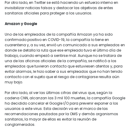
Por otro lado, en Twitter se está haciendo un esfuerzo interno en
invisibilizar noticias falsas y destacar las objetivas de entes
sanitarios oficiales para proteger a los usuarios.
Amazon y Google
Uno de los empleados de la compañía Amazon ya ha sido
confirmado positivo en COVID-19, la compañía lo tiene en
cuarentena y, a su vez, envió un comunicado a sus empleados en
donde se detalla la ruta que ese empleado tuvo el último día de
trabajo, cuando empezó a sentirse mal. Aunque no se tratara de
una de las oficinas oficiales de la compañía, se notificó a los
empleados que tuvieron contacto que estuviesen atentos y, para
evitar alarmas, le hizo saber a sus empleados que no han tenido
contacto con el sujeto que el riesgo de contagiarse resulta aún
muy bajo.
Por otro lado, al ver las últimas cifras del virus que, según la
cadena CNN, alcanzan las 3 mil 100 muertes, la compañía Google
ha decidido cancelar el Google I/O para prevenir exponer a los
usuarios a este virus. Esta decisión va en el marco de las
recomendaciones pautadas por la OMS y demás organismos
sanitarios, la mayor de ellas es evitar la reunión de
conglomerados.