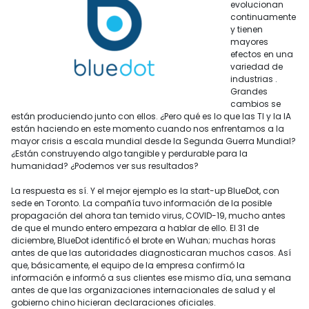
evolucionan
continuamente
y tienen
mayores
efectos en una
variedad de
industrias .
Grandes
cambios se
están produciendo junto con ellos. ¿Pero qué es lo que las TI y la IA
están haciendo en este momento cuando nos enfrentamos a la
mayor crisis a escala mundial desde la Segunda Guerra Mundial?
¿Están construyendo algo tangible y perdurable para la
humanidad? ¿Podemos ver sus resultados?
La respuesta es sí. Y el mejor ejemplo es la start-up BlueDot, con
sede en Toronto. La compañía tuvo información de la posible
propagación del ahora tan temido virus, COVID-19, mucho antes
de que el mundo entero empezara a hablar de ello. El 31 de
diciembre, BlueDot identificó el brote en Wuhan; muchas horas
antes de que las autoridades diagnosticaran muchos casos. Así
que, básicamente, el equipo de la empresa confirmó la
información e informó a sus clientes ese mismo día, una semana
antes de que las organizaciones internacionales de salud y el
gobierno chino hicieran declaraciones oficiales.