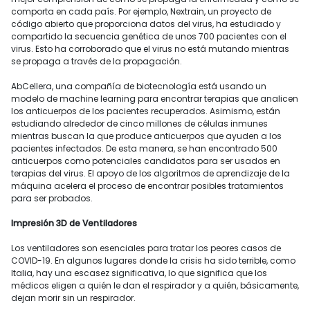
comporta en cada país. Por ejemplo, Nextrain, un proyecto de
código abierto que proporciona datos del virus, ha estudiado y
compartido la secuencia genética de unos 700 pacientes con el
virus. Esto ha corroborado que el virus no está mutando mientras
se propaga a través de la propagación.
AbCellera, una compañía de biotecnología está usando un
modelo de machine learning para encontrar terapias que analicen
los anticuerpos de los pacientes recuperados. Asimismo, están
estudiando alrededor de cinco millones de células inmunes
mientras buscan la que produce anticuerpos que ayuden a los
pacientes infectados. De esta manera, se han encontrado 500
anticuerpos como potenciales candidatos para ser usados en
terapias del virus. El apoyo de los algoritmos de aprendizaje de la
máquina acelera el proceso de encontrar posibles tratamientos
para ser probados.
Impresión 3D de Ventiladores
Los ventiladores son esenciales para tratar los peores casos de
COVID-19. En algunos lugares donde la crisis ha sido terrible, como
Italia, hay una escasez significativa, lo que significa que los
médicos eligen a quién le dan el respirador y a quién, básicamente,
dejan morir sin un respirador.