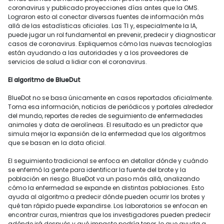
coronavirus y publicado proyecciones días antes que la OMS.
Lograron esto al conectar diversas fuentes de información más
allá de las estadísticas oficiales. Las TI y, especialmente la IA,
puede jugar un rol fundamental en prevenir, predecir y diagnosticar
casos de coronavirus. Expliquemos cómo las nuevas tecnologías
están ayudando a las autoridades y a los proveedores de
servicios de salud a lidiar con el coronavirus.
El algoritmo de BlueDut
BlueDot no se basa únicamente en casos reportados oficialmente.
Toma esa información, noticias de periódicos y portales alrededor
del mundo, reportes de redes de seguimiento de enfermedades
animales y data de aerolíneas. El resultado es un predictor que
simula mejor la expansión de la enfermedad que los algoritmos
que se basan en la data oficial.
El seguimiento tradicional se enfoca en detallar dónde y cuándo
se enfermó la gente para identificar la fuente del brote y la
población en riesgo. BlueDot va un paso más allá, analizando
cómo la enfermedad se expande en distintas poblaciones. Esto
ayuda al algoritmo a predecir dónde pueden ocurrir los brotes y
qué tan rápido puede expandirse. Los laboratorios se enfocan en
encontrar curas, mientras que los investigadores pueden predecir
adónde irá después y qué impacto podría tener, lo que ayuda a