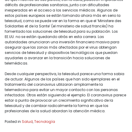
déficits de profesionales sanitarios, junto con dificultades
inesperadas en el acceso a los servicios médicos. Algunos de
estos países europeos se están tomando ahora más en serio la
telesalud, como se puede ver en la forma en que el ‘Ministere des
Solidarites et de la Sante’ (el ministerio de salud francés) ha
fomentado las soluciones de telesalud para su población. Los
EE.UU. no se están quedando atrás en esta carrera. Las
autoridades anunciaron una inversión financiera masiva para
asegurar que las zonas más afectadas por el virus obtengan
servicios de telesalud y dispositivos tecnológicos que puedan
ayudarles a avanzar en la transición hacia soluciones de
telemédicas.
Desde cualquier perspectiva, la telesalud parece una forma sabia
de actuar. Algunos de los países que han sido ejemplares en el
tratamiento del coronavirus utilizaron ampliamente la
telemedicina para evitar un mayor contacto con las personas
infectadas. Otros están siguiendo el ejemplo. El coronavirus parece
estar a punto de provocar un crecimiento significativo de la
telesalud y de cambiar radicalmente la forma en que los
profesionales de la salud abordan la atención médica.
Posted in
Salud
,
Tecnología