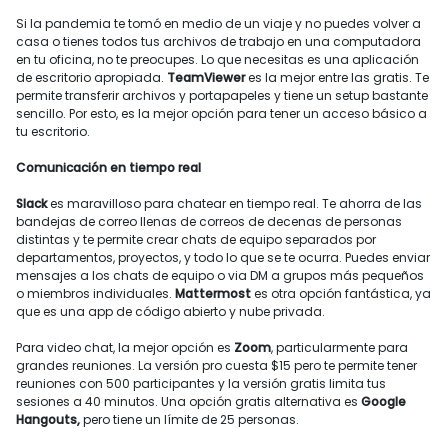
Si la pandemia te tomó en medio de un viaje y no puedes volver a
casa o tienes todos tus archivos de trabajo en una computadora
en tu oficina, no te preocupes. Lo que necesitas es una aplicación
de escritorio apropiada.
TeamViewer
es la mejor entre las gratis. Te
permite transferir archivos y portapapeles y tiene un setup bastante
sencillo. Por esto, es la mejor opción para tener un acceso básico a
tu escritorio.
Comunicación en tiempo real
Slack
es maravilloso para chatear en tiempo real. Te ahorra de las
bandejas de correo llenas de correos de decenas de personas
distintas y te permite crear chats de equipo separados por
departamentos, proyectos, y todo lo que se te ocurra. Puedes enviar
mensajes a los chats de equipo o via DM a grupos más pequeños
o miembros individuales.
Mattermost
es otra opción fantástica, ya
que es una app de código abierto y nube privada.
Para video chat, la mejor opción es
Zoom
, particularmente para
grandes reuniones. La versión pro cuesta $15 pero te permite tener
reuniones con 500 participantes y la versión gratis limita tus
sesiones a 40 minutos. Una opción gratis alternativa es
Google
Hangouts,
pero tiene un límite de 25 personas.